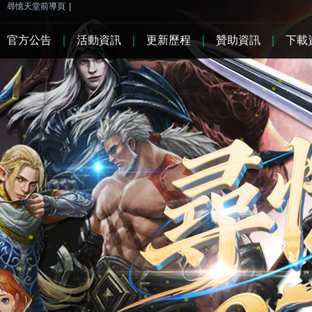
尋憶天堂前導頁
|