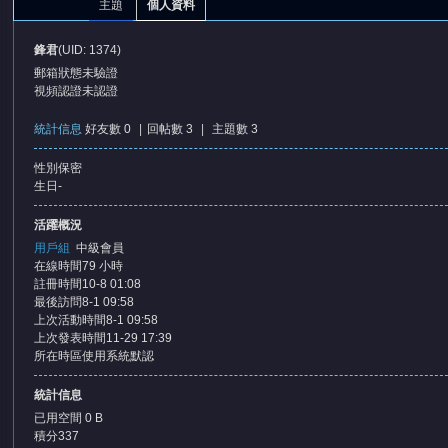
主題
個人資料
鋒君
(UID: 1374)
郵箱狀態
未驗證
視頻認證
未認證
統計信息
好友數 0
|
回帖數 3
|
主題數 3
性別
保密
憶
生日
-
活躍概況
用戶組
中級會員
在線時間
79 小時
註冊時間
10-8 01:08
最後訪問
8-1 09:58
上次活動時間
8-1 09:58
上次發表時間
11-29 17:39
所在時區
使用系統默認
天
統計信息
已用空間
0 B
積分
337