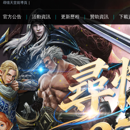
尋憶天堂前導頁
|