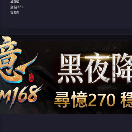
威望
0
金錢
331
貢獻
0
堂