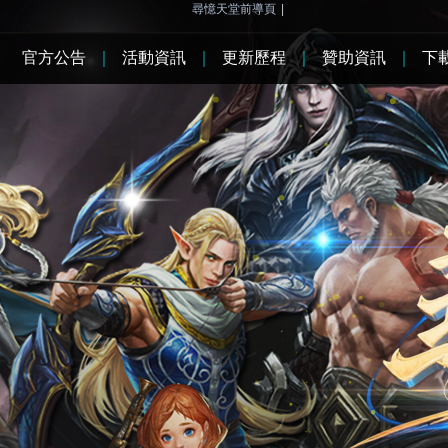
尋憶天堂前導頁
|