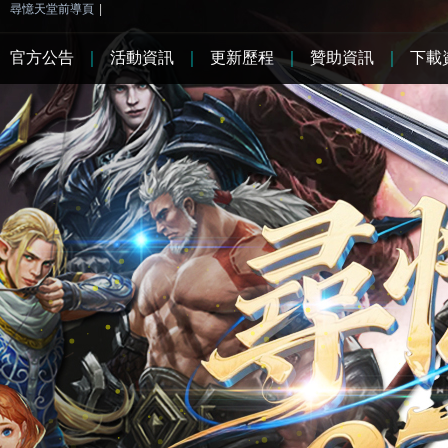
尋憶天堂前導頁
|