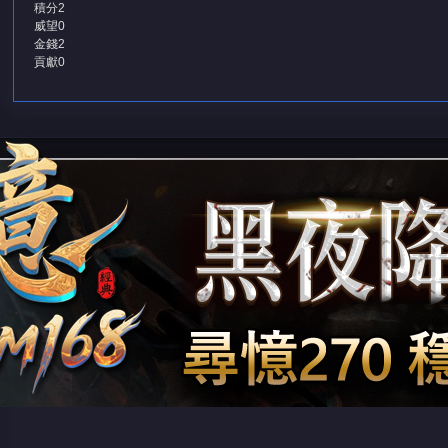
積分
2
威望
0
金錢
2
貢獻
0
堂