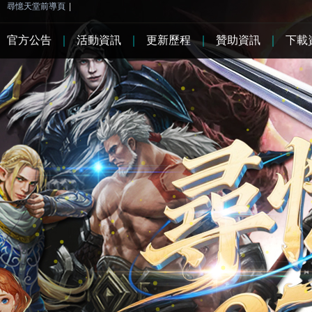
尋憶天堂前導頁
|