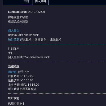
主題
個人資料
kendoactor98
(UID: 142262)
郵箱狀態
未驗證
視頻認證
未認證
個人簽名
http://audits-chalks.click
統計信息
好友數 0
|
回帖數 0
|
主題數 0
憶
性別
保密
生日
-
個人主頁
http://audits-chalks.click
活躍概況
用戶組
新手上路
註冊時間
1-14 12:22
最後訪問
1-14 15:00
上次活動時間
1-14 15:00
天
所在時區
使用系統默認
統計信息
已用空間
0 B