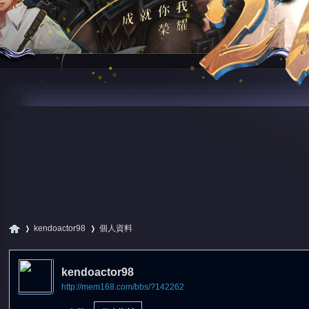
kendoactor98
個人資料
kendoactor98
http://mem168.com/bbs/?142262
尋
›
›