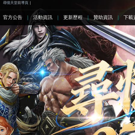
尋憶天堂前導頁
|