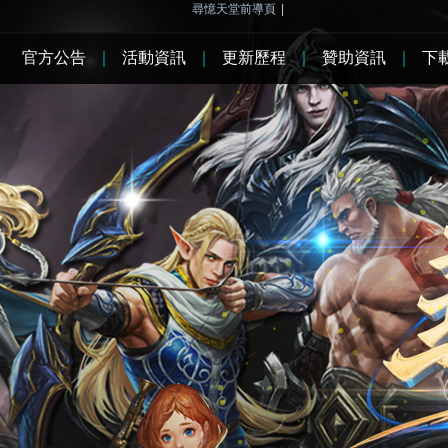
尋憶天堂前導頁
|