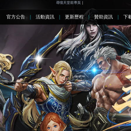
尋憶天堂前導頁
|