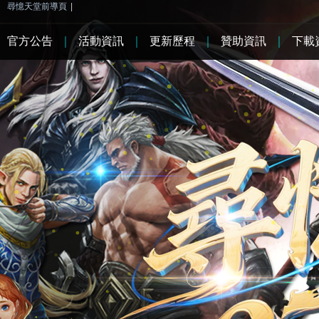
尋憶天堂前導頁
|