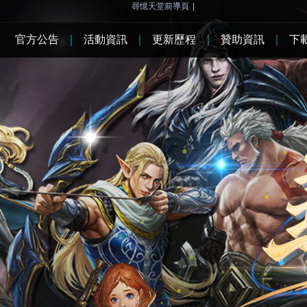
尋憶天堂前導頁
|