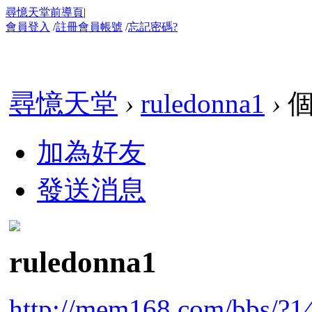
尋憶天堂前導頁
|
會員登入
/
註冊會員帳號
/
忘記密碼?
尋憶天堂
›
ruledonna1
›
個
加為好友
發送消息
ruledonna1
http://mem168.com/bbs/?1