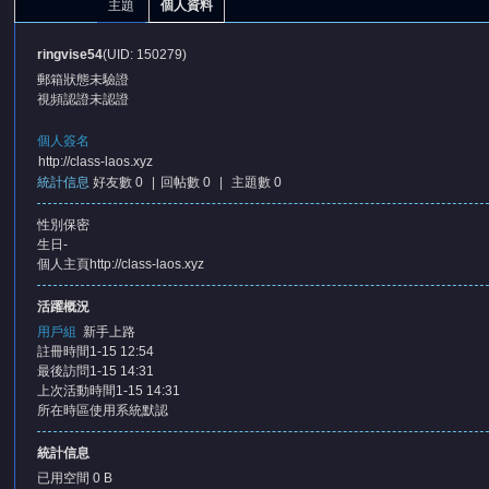
主題
個人資料
ringvise54
(UID: 150279)
郵箱狀態
未驗證
視頻認證
未認證
個人簽名
http://class-laos.xyz
統計信息
好友數 0
|
回帖數 0
|
主題數 0
憶
性別
保密
生日
-
個人主頁
http://class-laos.xyz
活躍概況
用戶組
新手上路
註冊時間
1-15 12:54
最後訪問
1-15 14:31
上次活動時間
1-15 14:31
天
所在時區
使用系統默認
統計信息
已用空間
0 B