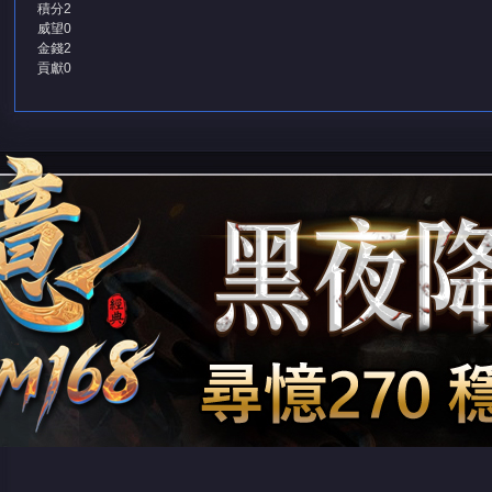
積分
2
威望
0
金錢
2
貢獻
0
堂