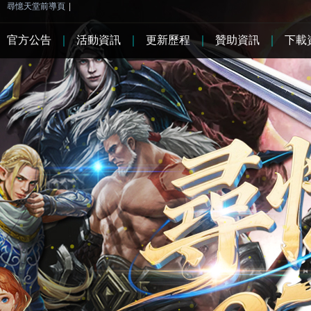
尋憶天堂前導頁
|