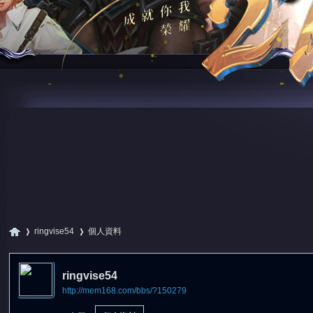
ringvise54
個人資料
ringvise54
http://mem168.com/bbs/?150279
尋
›
›