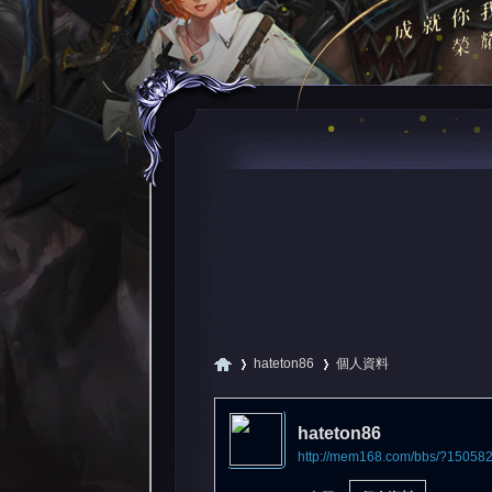
hateton86
個人資料
hateton86
http://mem168.com/bbs/?15058
尋
›
›