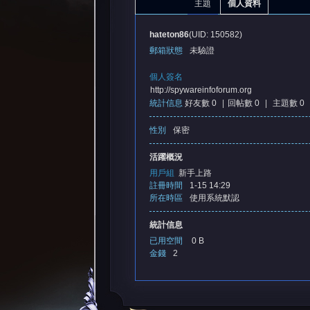
主題
個人資料
hateton86
(UID: 150582)
郵箱狀態
未驗證
個人簽名
http://spywareinfoforum.org
統計信息
好友數 0
|
回帖數 0
|
主題數 0
憶
性別
保密
活躍概況
用戶組
新手上路
註冊時間
1-15 14:29
所在時區
使用系統默認
統計信息
已用空間
0 B
金錢
2
天