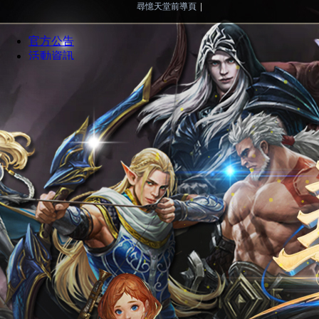
尋憶天堂前導頁
|