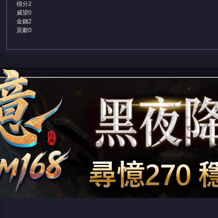
積分
2
威望
0
金錢
2
貢獻
0
堂