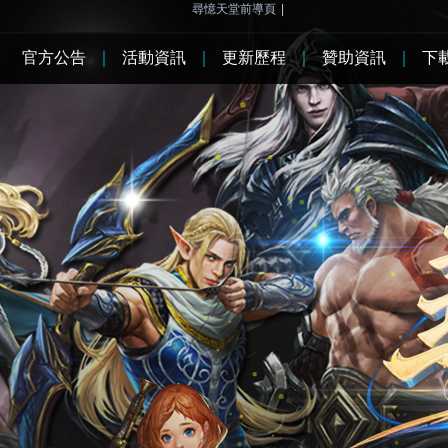
尋憶天堂前導頁
|