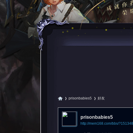
prisonbabies5
好友
prisonbabies5
http://mem168.com/bbs/?15134
尋
›
›