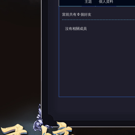
主題
個人資料
當前共有
0
個好友
沒有相關成員
憶
天