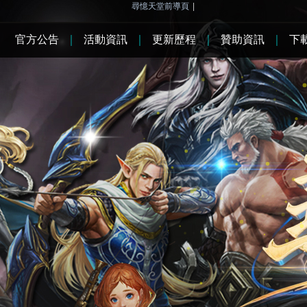
尋憶天堂前導頁
|