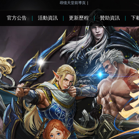
尋憶天堂前導頁
|