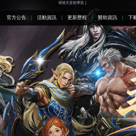
尋憶天堂前導頁
|