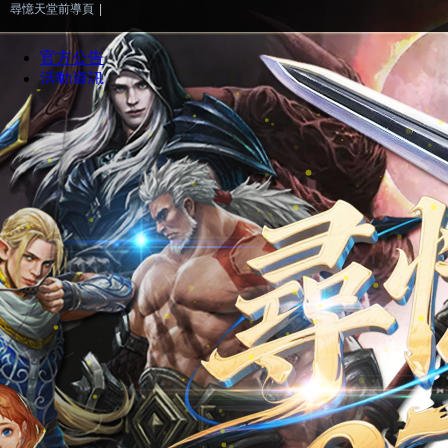
尋憶天堂前導頁
|