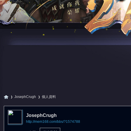
JosephCrugh
個人資料
JosephCrugh
http://mem168.com/bbs/?1574788
尋
›
›