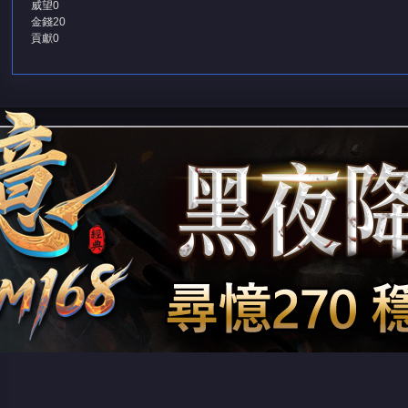
威望
0
金錢
20
貢獻
0
堂