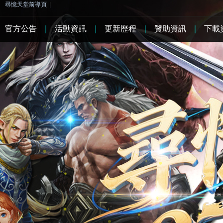
尋憶天堂前導頁
|