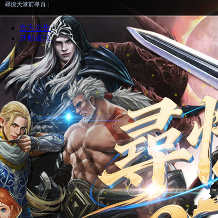
尋憶天堂前導頁
|