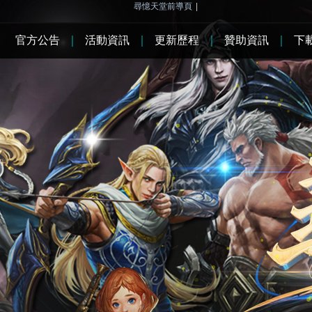
尋憶天堂前導頁
|