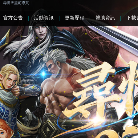
尋憶天堂前導頁
|