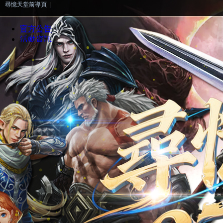
尋憶天堂前導頁
|