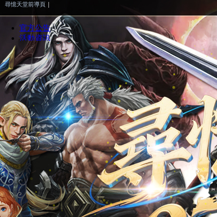
尋憶天堂前導頁
|