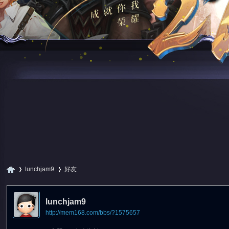
lunchjam9
好友
lunchjam9
http://mem168.com/bbs/?1575657
尋
›
›