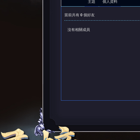
主題
個人資料
當前共有
0
個好友
沒有相關成員
憶
天