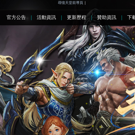
尋憶天堂前導頁
|