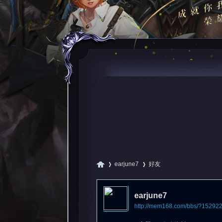
earjune7
好友
earjune7
http://mem168.com/bbs/?15292
尋
›
›