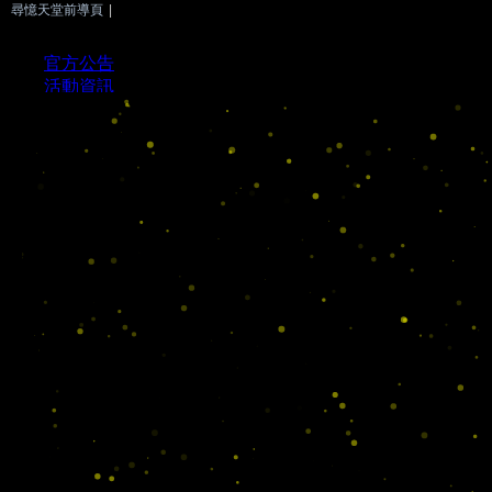
尋憶天堂前導頁
|