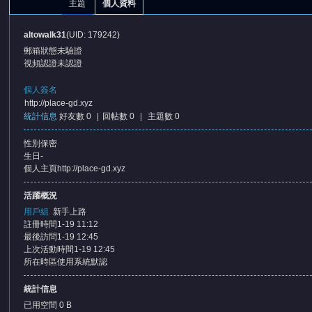
主題
個人資料
altowalk31
(UID: 179242)
郵箱狀態
未驗證
視頻認證
未認證
個人簽名
http://place-gd.xyz
統計信息
好友數 0
|
回帖數 0
|
主題數 0
憶
性別
保密
生日
-
個人主頁
http://place-gd.xyz
活躍概況
用戶組
新手上路
註冊時間
1-19 11:12
最後訪問
1-19 12:45
上次活動時間
1-19 12:45
天
所在時區
使用系統默認
統計信息
已用空間
0 B