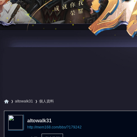
altowalk31
個人資料
altowalk31
http://mem168.com/bbs/?179242
尋
›
›