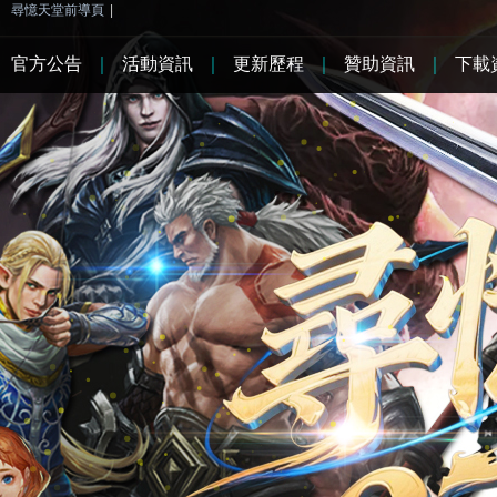
尋憶天堂前導頁
|