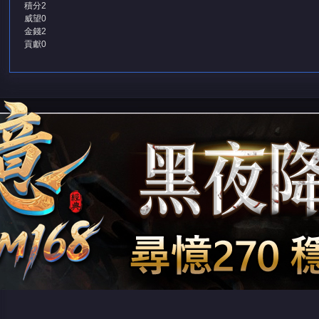
積分
2
威望
0
金錢
2
貢獻
0
堂