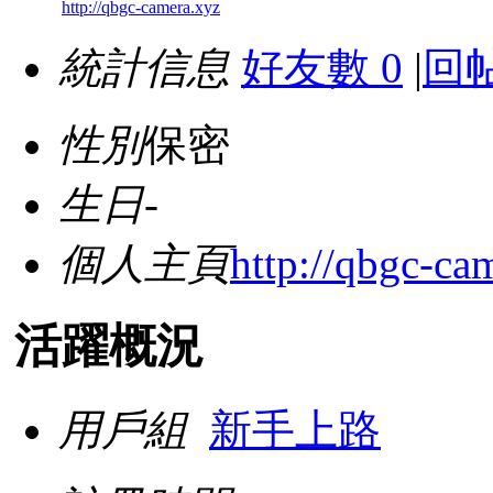
http://qbgc-camera.xyz
統計信息
好友數 0
|
回帖
性別
保密
生日
-
個人主頁
http://qbgc-ca
活躍概況
用戶組
新手上路