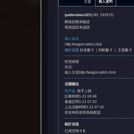
主題
個人資料
guideedward25
(UID: 192972)
郵箱狀態
未驗證
視頻認證
未認證
個人簽名
http://wagon-pitch.click
統計信息
好友數 0
|
回帖數 0
|
主題數 0
憶
性別
保密
生日
-
個人主頁
http://wagon-pitch.click
活躍概況
用戶組
新手上路
註冊時間
1-21 04:48
最後訪問
1-21 07:10
上次活動時間
1-21 07:10
天
所在時區
使用系統默認
統計信息
已用空間
0 B