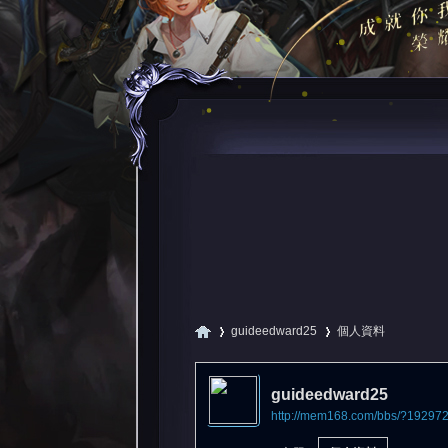
guideedward25
個人資料
guideedward25
http://mem168.com/bbs/?19297
尋
›
›