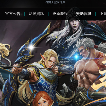
尋憶天堂前導頁
|