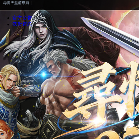
尋憶天堂前導頁
|