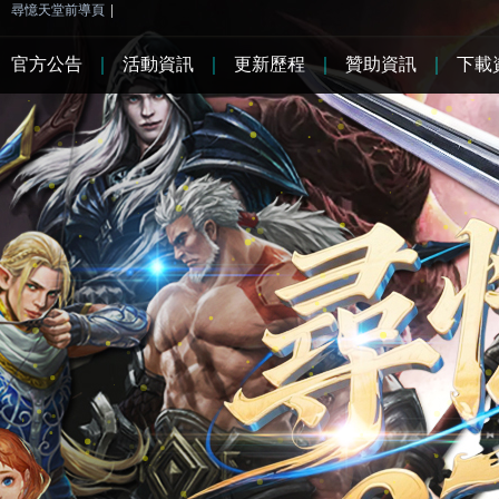
尋憶天堂前導頁
|