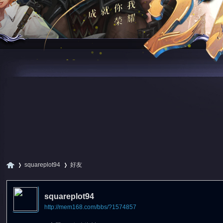
squareplot94
好友
squareplot94
http://mem168.com/bbs/?1574857
尋
›
›