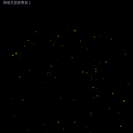
尋憶天堂前導頁
|