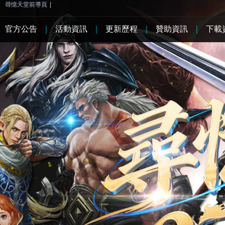
尋憶天堂前導頁
|