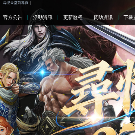
尋憶天堂前導頁
|