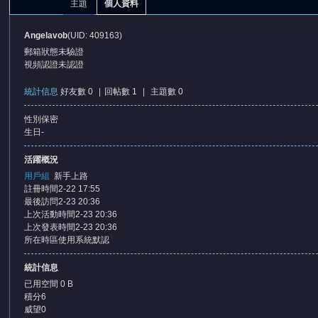
主題
個人資料
Angelavob
(UID: 409163)
郵箱狀態
未驗證
視頻認證
未認證
統計信息
好友數 0
|
回帖數 1
|
主題數 0
性別
保密
憶
生日
-
活躍概況
用戶組
新手上路
註冊時間
2-22 17:55
最後訪問
2-23 20:36
上次活動時間
2-23 20:36
上次發表時間
2-23 20:36
所在時區
使用系統默認
天
統計信息
已用空間
0 B
積分
6
威望
0