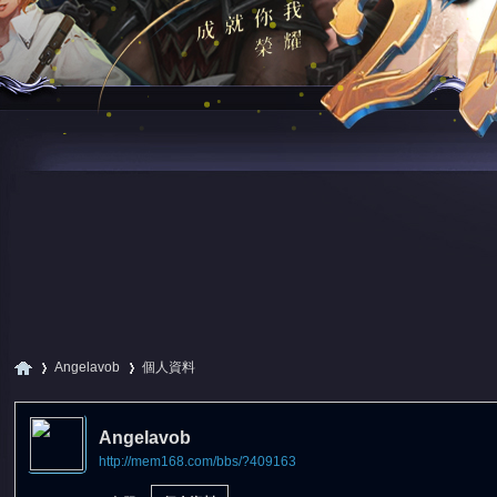
Angelavob
個人資料
Angelavob
http://mem168.com/bbs/?409163
尋
›
›