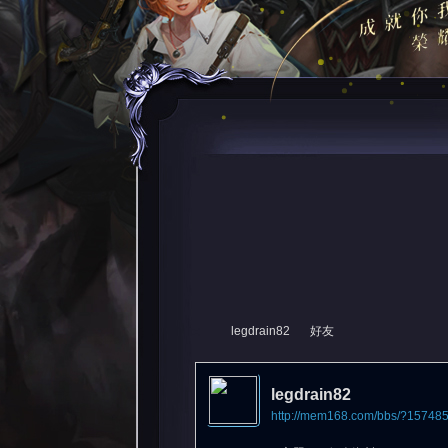
legdrain82
好友
legdrain82
http://mem168.com/bbs/?15748
尋
›
›