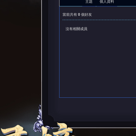
主題
個人資料
當前共有
0
個好友
沒有相關成員
憶
天