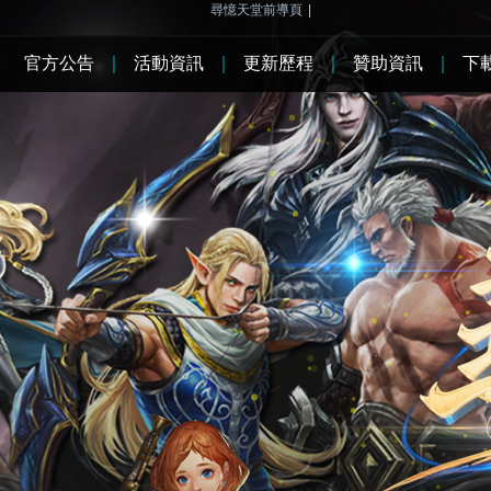
尋憶天堂前導頁
|