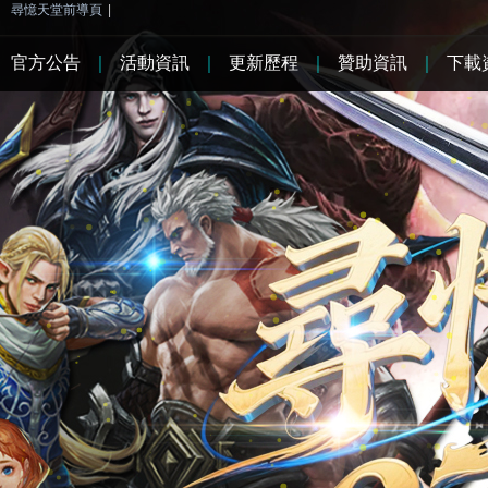
尋憶天堂前導頁
|