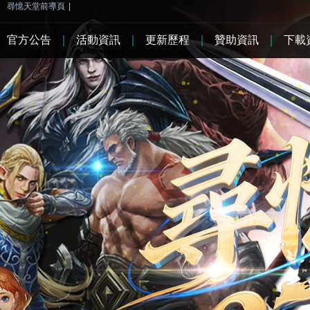
尋憶天堂前導頁
|