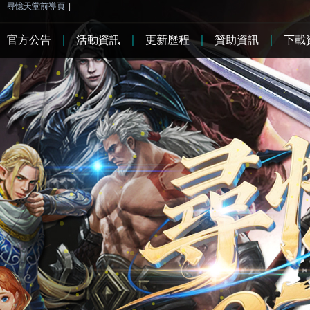
尋憶天堂前導頁
|