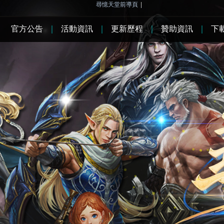
尋憶天堂前導頁
|