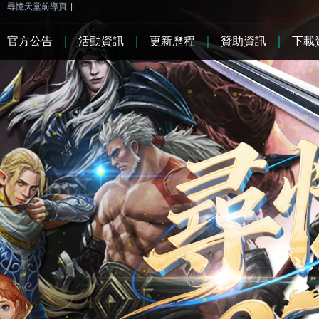
尋憶天堂前導頁
|