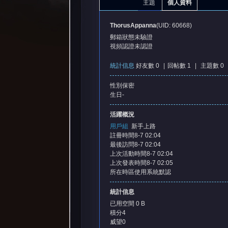
主題
個人資料
ThorusAppanna
(UID: 60668)
郵箱狀態
未驗證
視頻認證
未認證
統計信息
好友數 0
|
回帖數 1
|
主題數 0
性別
保密
憶
生日
-
活躍概況
用戶組
新手上路
註冊時間
8-7 02:04
最後訪問
8-7 02:04
上次活動時間
8-7 02:04
上次發表時間
8-7 02:05
所在時區
使用系統默認
天
統計信息
已用空間
0 B
積分
4
威望
0