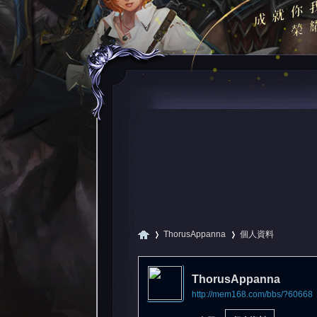
ThorusAppanna
個人資料
ThorusAppanna
http://mem168.com/bbs/?60668
尋
›
›