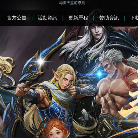
尋憶天堂前導頁
|