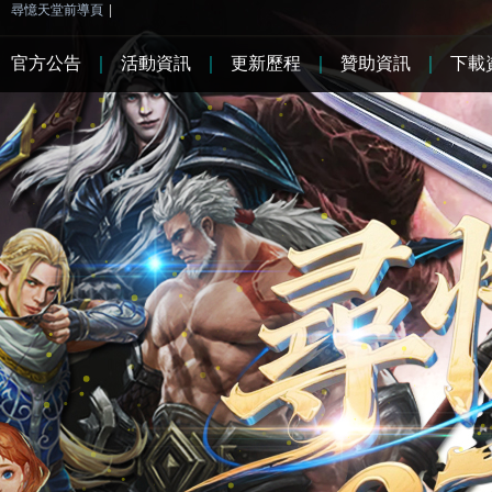
尋憶天堂前導頁
|