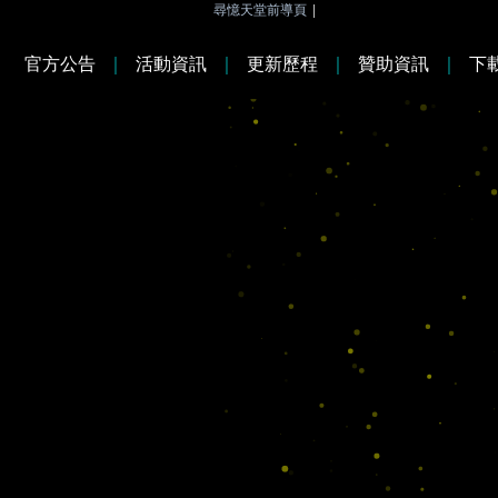
尋憶天堂前導頁
|