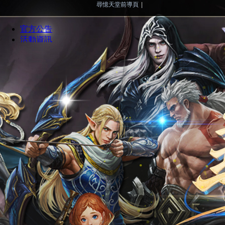
尋憶天堂前導頁
|