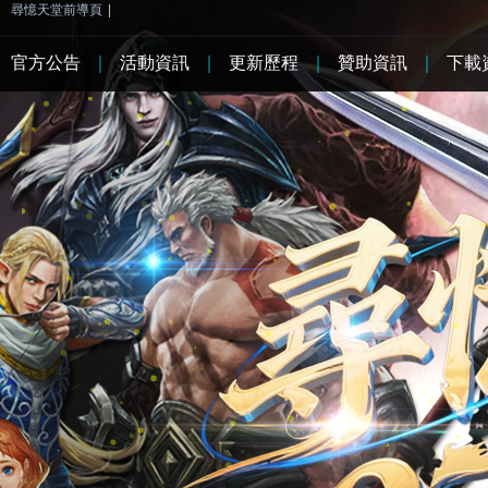
尋憶天堂前導頁
|