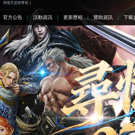
尋憶天堂前導頁
|