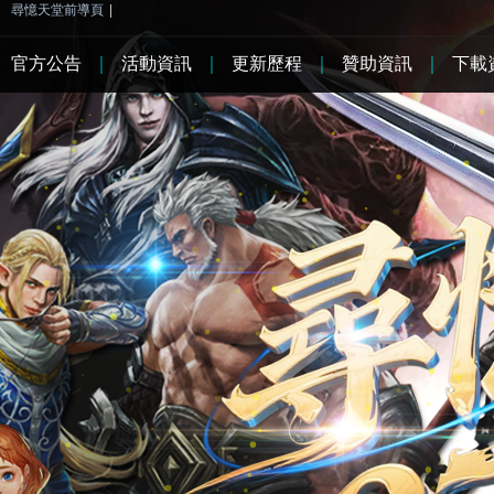
尋憶天堂前導頁
|