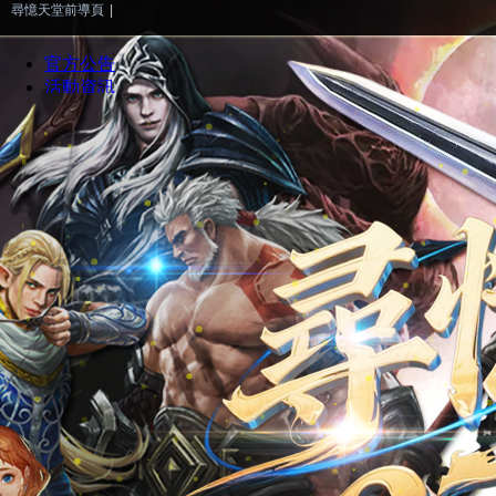
尋憶天堂前導頁
|