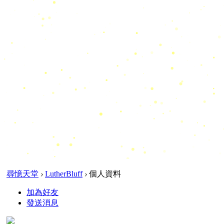
尋憶天堂
›
LutherBluff
›
個人資料
加為好友
發送消息