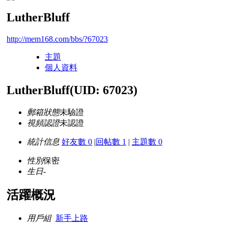
LutherBluff
http://mem168.com/bbs/?67023
主題
個人資料
LutherBluff
(UID: 67023)
郵箱狀態
未驗證
視頻認證
未認證
統計信息
好友數 0
|
回帖數 1
|
主題數 0
性別
保密
生日
-
活躍概況
用戶組
新手上路